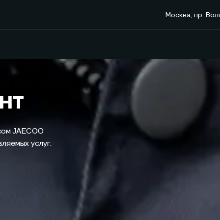
Москва, пр. Вол
нт
исом JAECOO
ляемых услуг.